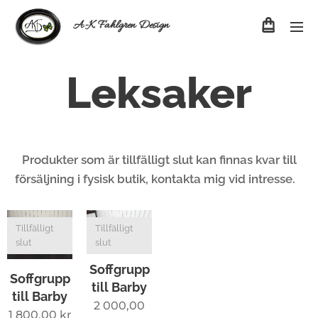
A-K Fahlgren Design
Leksaker
Produkter som är tillfälligt slut kan finnas kvar till
försäljning i fysisk butik, kontakta mig vid intresse.
Tillfälligt
Tillfälligt
slut
slut
Soffgrupp
Soffgrupp
till Barby
till Barby
2 000,00
1 800,00
kr