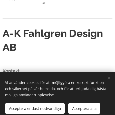
kr
A-K Fahlgren Design
AB
Kontakt
E-post: kreator@a-k-fahlgren-design.se
Vi använder cookies för att möjliggöra en korrekt funktion
och säkerhet på vår hemsida, och för att erbjuda dig bästa
Telefonnummer:
0735-424474
möjliga användarupplevelse.
Acceptera endast nödvändiga
Acceptera alla
Cookies