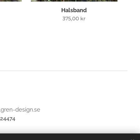
Halsband
375,00
kr
lgren-design.se
24474