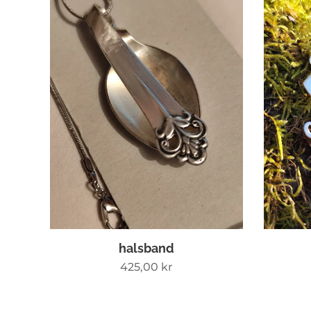
halsband
425,00
kr