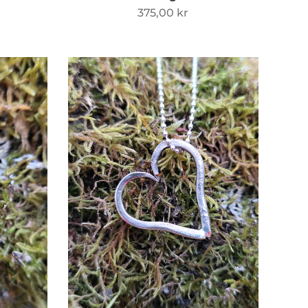
375,00
kr