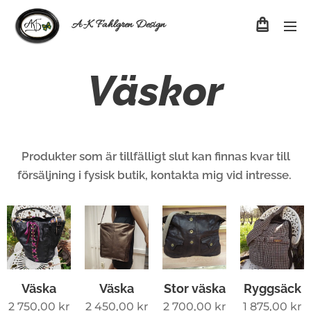
A-K Fahlgren Design
Väskor
Produkter som är tillfälligt slut kan finnas kvar till
försäljning i fysisk butik, kontakta mig vid intresse.
Väska
Väska
Stor väska
Ryggsäck
2 750,00
kr
2 450,00
kr
2 700,00
kr
1 875,00
kr