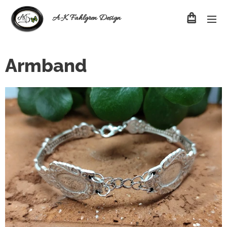
A-K Fahlgren Design
Armband