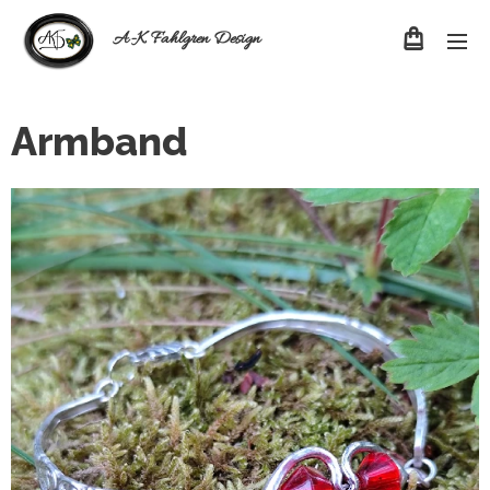
A-K Fahlgren Design
Armband