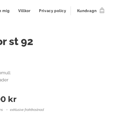
 mig
Villkor
Privacy policy
Kundvagn
r st 92
omull
rader
00
kr
ms
exklusive fraktkostnad