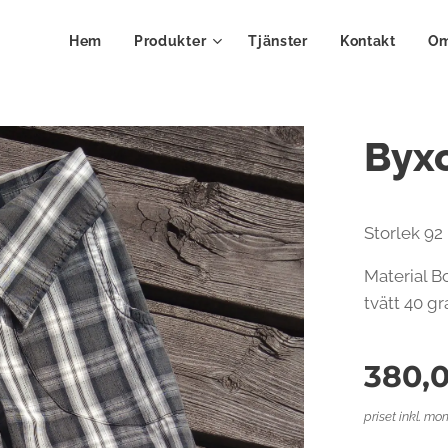
Hem
Produkter
Tjänster
Kontakt
Om
Byxo
Storlek 92
Material B
tvätt 40 g
380,
priset inkl. mo