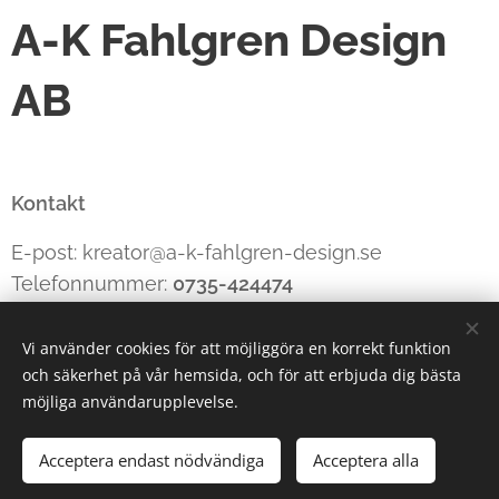
A-K Fahlgren Design
AB
Kontakt
E-post: kreator@a-k-fahlgren-design.se
Telefonnummer:
0735-424474
Vi använder cookies för att möjliggöra en korrekt funktion
och säkerhet på vår hemsida, och för att erbjuda dig bästa
Cookies
möjliga användarupplevelse.
Lägg i kundvagnen
Acceptera endast nödvändiga
Acceptera alla