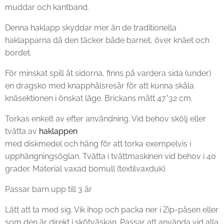
muddar och kantband.
Denna haklapp skyddar mer än de traditionella
haklapparna då den täcker både barnet, över knäet och
bordet.
För minskat spill åt sidorna, finns på vardera sida (under)
en dragsko med knapphålsresår för att kunna skåla
knäsektionen i önskat läge.
Brickans mått 47*32 cm.
Torkas enkelt av efter användning. Vid behov skölj eller
tvätta av
haklappen
med diskmedel och häng för att torka exempelvis i
upphängningsöglan. Tvätta i tvättmaskinen vid behov i 40
grader.
Material vaxad bomull (textilvaxduk).
Passar barn upp till 3 år
Lätt att ta med sig. V
ik ihop och packa ner
i
Zip-påsen eller
som den är direkt i skötväskan. Passar att använda vid alla