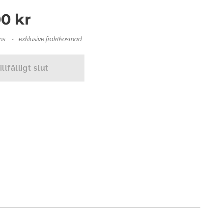
00
kr
ms
exklusive fraktkostnad
illfälligt slut