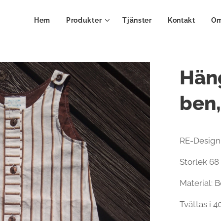
Hem
Produkter
Tjänster
Kontakt
Om
Häng
ben,
RE-Design
Storlek 68
Material: 
Tvättas i 4