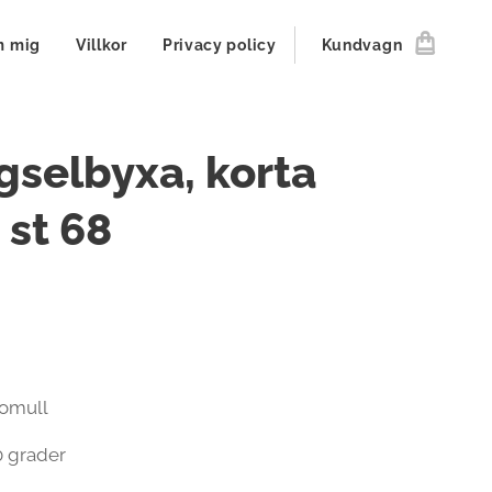
 mig
Villkor
Privacy policy
Kundvagn
selbyxa, korta
 st 68
Bomull
0 grader