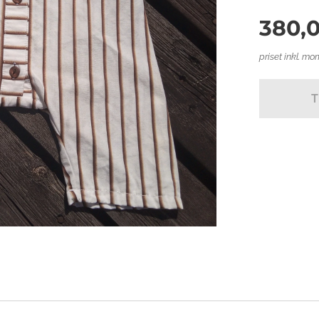
380,
priset inkl. mo
T