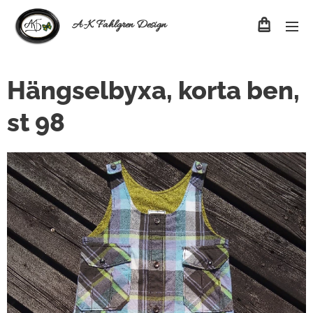
A-K Fahlgren Design
Hängselbyxa, korta ben,
st 98