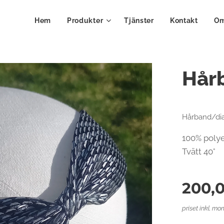
Hem
Produkter
Tjänster
Kontakt
Om
Hår
Hårband/dia
100% polye
Tvätt 40°
200,
priset inkl. mo