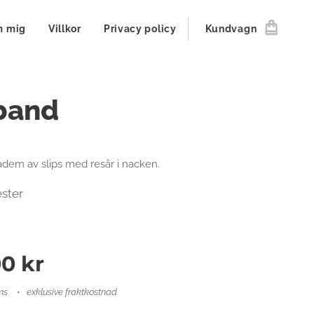
 mig
Villkor
Privacy policy
Kundvagn
band
dem av slips med resår i nacken.
ster
00
kr
ms
exklusive fraktkostnad