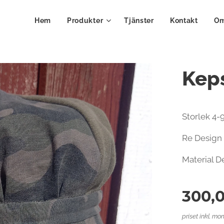
Hem
Produkter
Tjänster
Kontakt
Om
Keps
Storlek 4
Re Design
Material D
300,
priset inkl. mo