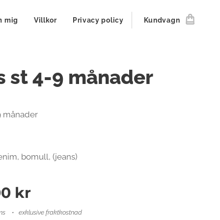
 mig
Villkor
Privacy policy
Kundvagn
 st 4-9 månader
-9 månader
enim, bomull, (jeans)
00
kr
ms
exklusive fraktkostnad