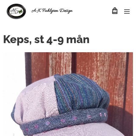
A-K Fahlgren Design
Keps, st 4-9 mån