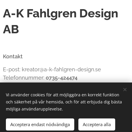
A-K Fahlgren Design
AB
Kontakt
E-post: kreator@a-k-fahlgren-design.se
Telefonnummer:
0735-424474
Vi använder cookies för att möjliggöra en korrekt funktion
och säkerhet på vår hemsida, och för att erbjuda dig bästa
Cookies
möjliga användarupplevelse.
Tillfälligt slut
Acceptera endast nödvändiga
Acceptera alla