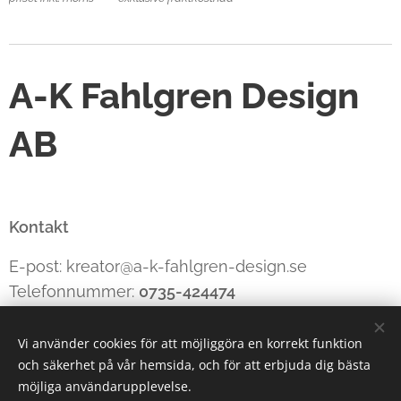
A-K Fahlgren Design
AB
Kontakt
E-post: kreator@a-k-fahlgren-design.se
Telefonnummer:
0735-424474
Vi använder cookies för att möjliggöra en korrekt funktion
och säkerhet på vår hemsida, och för att erbjuda dig bästa
Cookies
möjliga användarupplevelse.