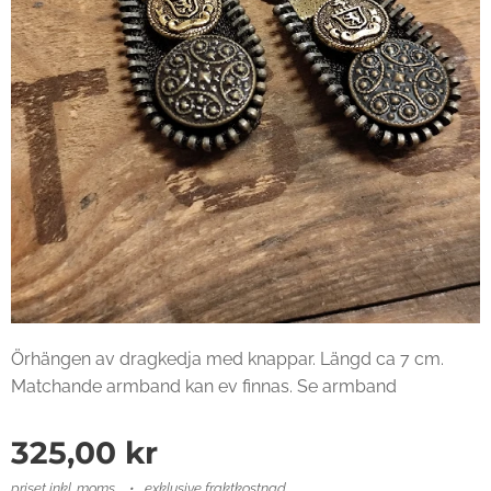
Örhängen av dragkedja med knappar. Längd ca 7 cm.
Matchande armband kan ev finnas. Se armband
325,00
kr
priset inkl. moms
exklusive fraktkostnad