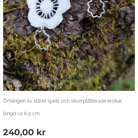
Örhängen av stärkt spets och silverplätterade krokar.
längd ca 6,5 cm.
240,00
kr