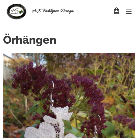
A-K Fahlgren Design
Örhängen