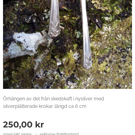
Örhängen av del från skedskaft i nysilver med
silverplätterade krokar. längd ca 6 cm
250,00
kr
priset inkl. moms
exklusive fraktkostnad