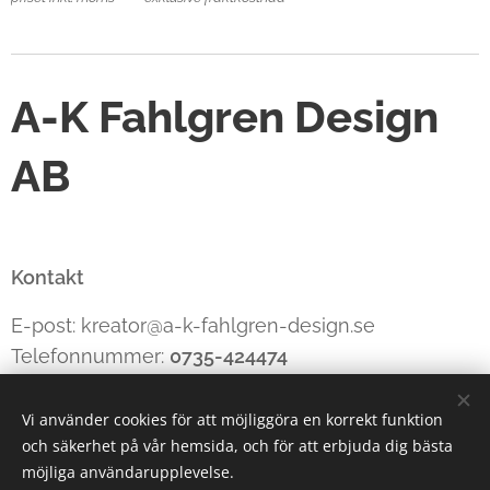
A-K Fahlgren Design
AB
Kontakt
E-post: kreator@a-k-fahlgren-design.se
Telefonnummer:
0735-424474
Vi använder cookies för att möjliggöra en korrekt funktion
och säkerhet på vår hemsida, och för att erbjuda dig bästa
Cookies
möjliga användarupplevelse.