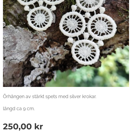
Örhängen av stärkt spets med silver krokar.
längd ca 9 cm.
250,00
kr