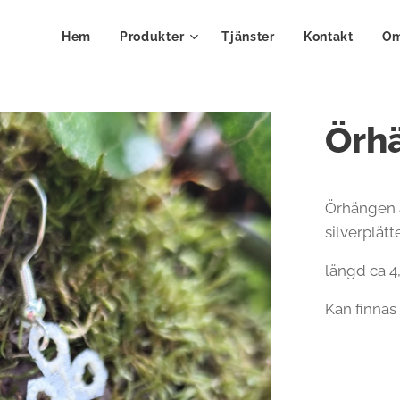
Hem
Produkter
Tjänster
Kontakt
Om
Örh
Örhängen a
silverplätt
längd ca 4
Kan finnas 