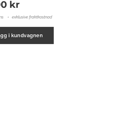
00
kr
ms
exklusive fraktkostnad
ägg i kundvagnen