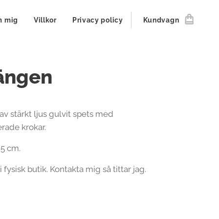
 mig
Villkor
Privacy policy
Kundvagn
ängen
v stärkt ljus gulvit spets med
erade krokar.
,5 cm.
i fysisk butik. Kontakta mig så tittar jag.