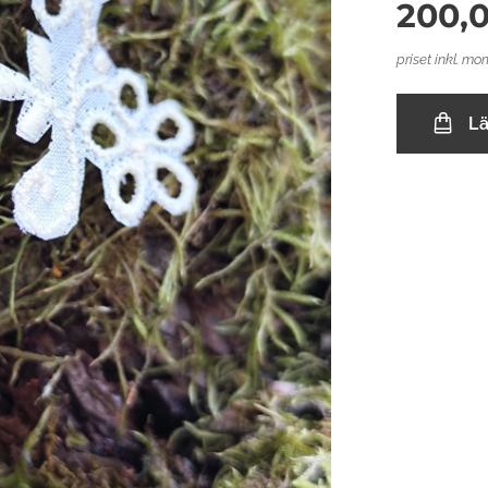
200,
priset inkl. mo
L