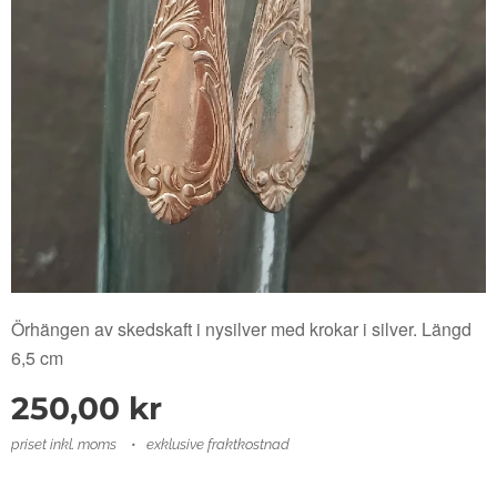
Örhängen av skedskaft i nysilver med krokar i silver. Längd
6,5 cm
250,00
kr
priset inkl. moms
exklusive fraktkostnad