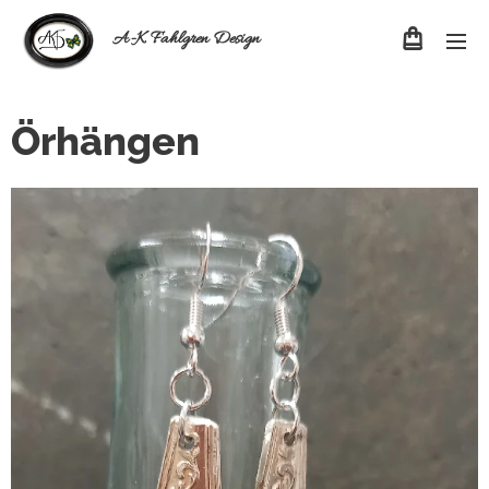
A-K Fahlgren Design
Örhängen