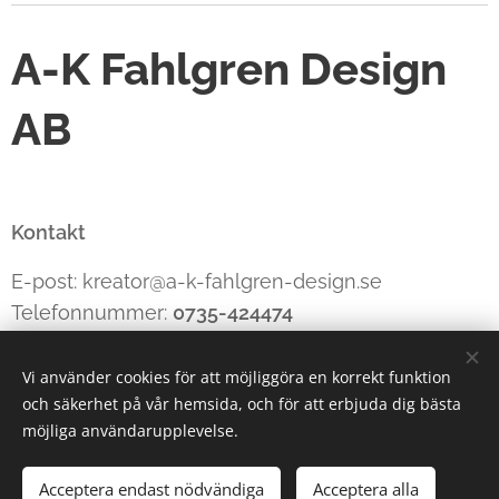
A-K Fahlgren Design
AB
Kontakt
E-post: kreator@a-k-fahlgren-design.se
Telefonnummer:
0735-424474
Vi använder cookies för att möjliggöra en korrekt funktion
och säkerhet på vår hemsida, och för att erbjuda dig bästa
Cookies
möjliga användarupplevelse.
Lägg i kundvagnen
Acceptera endast nödvändiga
Acceptera alla