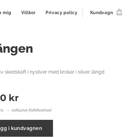
 mig
Villkor
Privacy policy
Kundvagn
ängen
 skedskaft i nysilver med krokar i silver. längd
00
kr
ms
exklusive fraktkostnad
ägg i kundvagnen