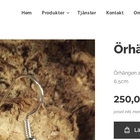
Hem
Produkter
Tjänster
Kontakt
Om
Örh
Örhängen av
6,5cm
250,
priset inkl. mo
L