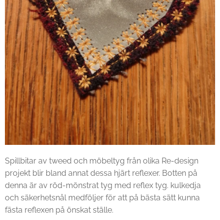
Spillbitar av tweed och möbeltyg från olika Re-design
projekt blir bland annat dessa hjärt reflexer. Botten på
denna är av röd-mönstrat tyg med reflex tyg. kulkedja
och säkerhetsnål medföljer för att på bästa sätt kunna
fästa reflexen på önskat ställe.