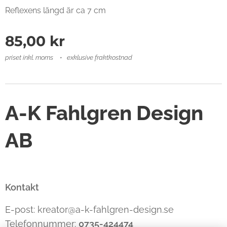
Reflexens längd är ca 7 cm
85,00
kr
priset inkl. moms
exklusive fraktkostnad
A-K Fahlgren Design
AB
Kontakt
E-post: kreator@a-k-fahlgren-design.se
Telefonnummer:
0735-424474