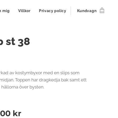
 mig
Villkor
Privacy policy
Kundvagn
 st 38
erkad av kostymbyxor med en slips som
midjan. Toppen har dragkedja bak samt ett
i hällorna över bysten.
,00
kr