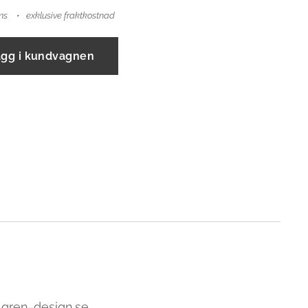
ms
exklusive fraktkostnad
ägg i kundvagnen
lgren-design.se