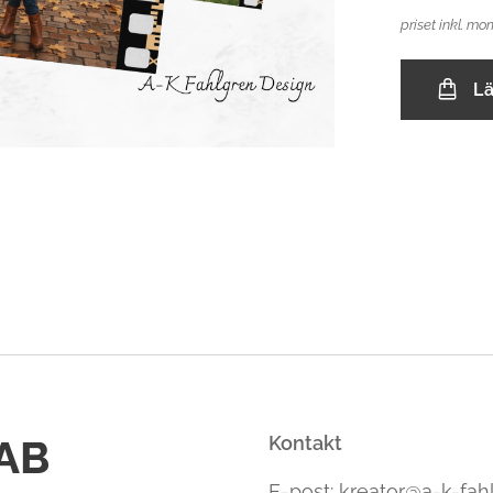
priset inkl. mo
L
 AB
Kontakt
E-post: kreator@a-k-fah