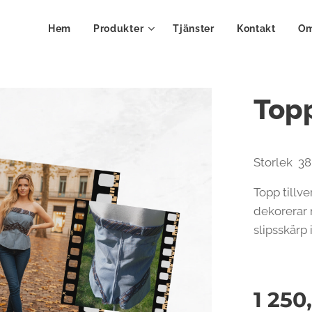
Hem
Produkter
Tjänster
Kontakt
Om
Topp
Storlek 38
Topp tillv
dekorerar 
slipsskärp 
1 250