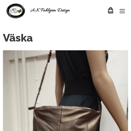
A-K Fahlgren Design
Väska