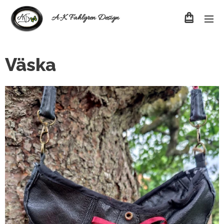
A-K Fahlgren Design
Väska