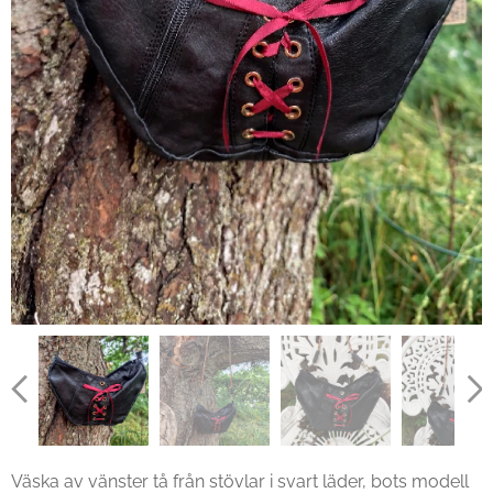
Väska av vänster tå från stövlar i svart läder, bots modell